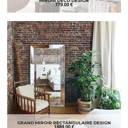
MIROIR DÉCO DESIGN
779
.00
€
GRAND MIROIR RECTANGULAIRE DESIGN
BISEAUTÉ
1889
.00
€