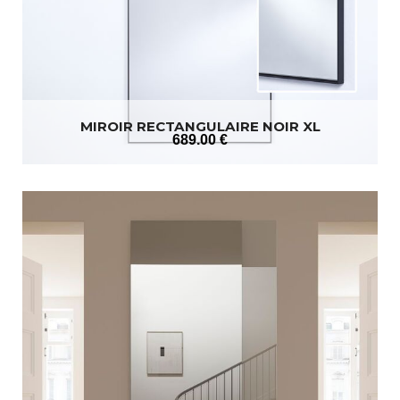
MIROIR RECTANGULAIRE NOIR XL
689
.00
€