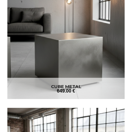
CUBE METAL
649
.00
€