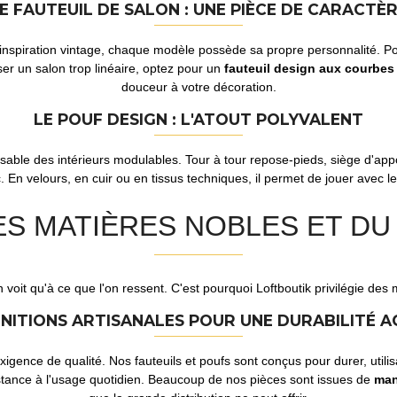
E FAUTEUIL DE SALON : UNE PIÈCE DE CARACTÈ
d'inspiration vintage, chaque modèle possède sa propre personnalité. Pou
r un salon trop linéaire, optez pour un
fauteuil design aux courbes
douceur à votre décoration.
LE POUF DESIGN : L'ATOUT POLYVALENT
ensable des intérieurs modulables. Tour à tour repose-pieds, siège d'ap
En velours, en cuir ou en tissus techniques, il permet de jouer avec les
ES MATIÈRES NOBLES ET DU
on voit qu'à ce que l'on ressent. C'est pourquoi Loftboutik privilégie des
INITIONS ARTISANALES POUR UNE DURABILITÉ 
xigence de qualité. Nos fauteuils et poufs sont conçus pour durer, util
istance à l'usage quotidien. Beaucoup de nos pièces sont issues de
man