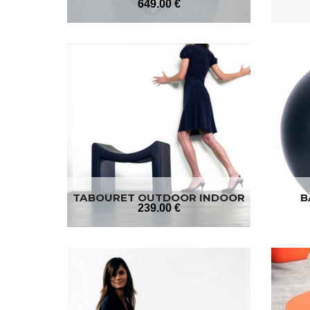
649
.00
€
TABOURET OUTDOOR INDOOR
B
239
.00
€