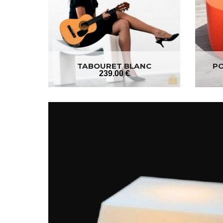
TABOURET BLANC
PO
239
.00
€