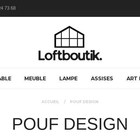
24 73 68
ABLE
MEUBLE
LAMPE
ASSISES
ART 
ACCUEIL
POUF DESIGN
POUF DESIGN