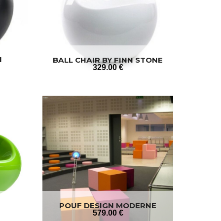
N
BALL CHAIR BY FINN STONE
329
.00
€
POUF DESIGN MODERNE
BLOCKS
579
.00
€