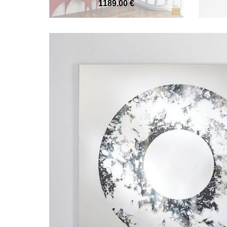
1189
.00
€