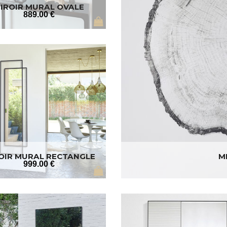
IROIR MURAL OVALE
889
.00
€
OIR MURAL RECTANGLE
M
999
.00
€