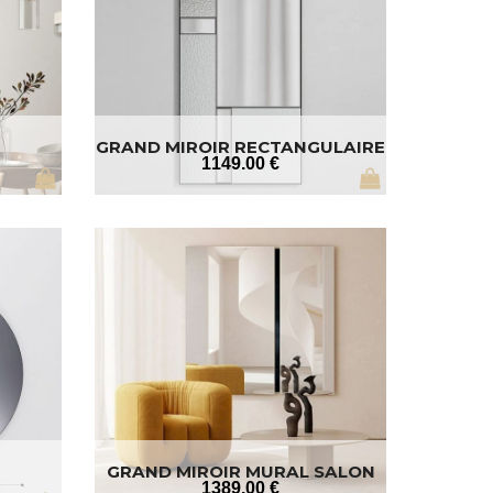
GRAND MIROIR RECTANGULAIRE
NOIR
1149
.00
€
GRAND MIROIR MURAL SALON
1.50 M
1389
.00
€