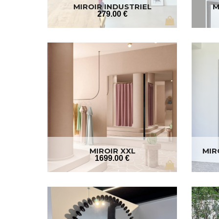
MIROIR INDUSTRIEL
M
RECTANGULAIRE
279
.00
€
MIROIR XXL
MIR
1699
.00
€