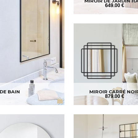
MIROIR DE JARDIN H
649
.00
€
DE BAIN
MIROIR CARRÉ NOI
879
.00
€