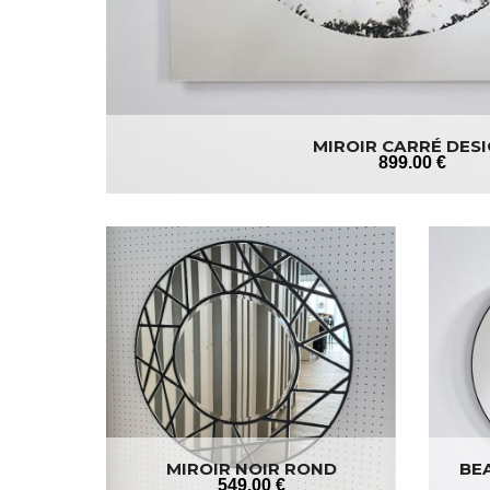
MIROIR CARRÉ DES
899
.00
€
MIROIR NOIR ROND
BE
549
.00
€