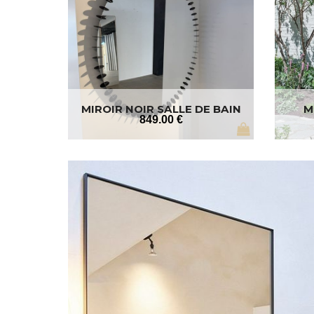
MIROIR NOIR SALLE DE BAIN
M
849
.00
€