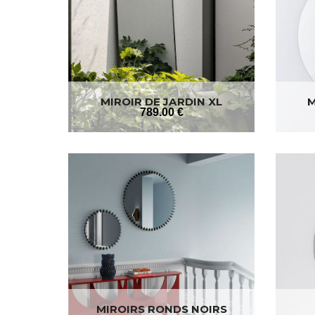
MIROIR DE JARDIN XL
M
789
.00
€
MIROIRS RONDS NOIRS