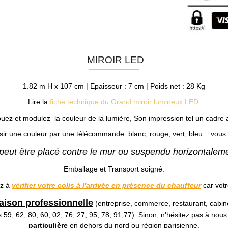
MIROIR LED
1.82 m H x 107 cm | Epaisseur : 7 cm | Poids net : 28 Kg
Lire la
fiche technique du Grand miroir lumineux LED
.
ouez et modulez la couleur de la lumière, Son impression tel un cadre a
 une couleur par une télécommande: blanc, rouge, vert, bleu... vous 
peut être placé contre le mur ou suspendu horizontaleme
Emballage et Transport soigné.
ez à
vérifier votre colis à l'arrivée en présence du chauffeur
car votr
raison professionnelle
(entreprise, commerce, restaurant, cabin
59, 62, 80, 60, 02, 76, 27, 95, 78, 91,77). Sinon, n'hésitez pas à nou
particulière
en dehors du nord ou région parisienne.