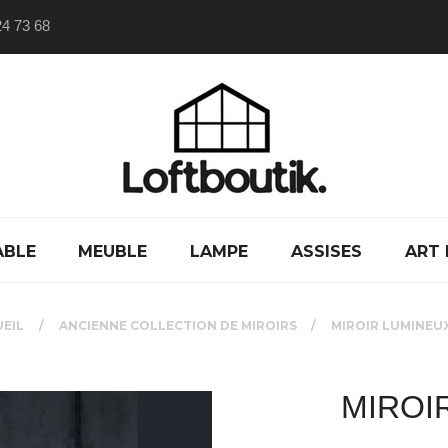
24 73 68
ABLE
MEUBLE
LAMPE
ASSISES
ART 
EIL
ANCIENNE COLLECTION DE MIROIRS
MIROIR LUMINEU
MIROI