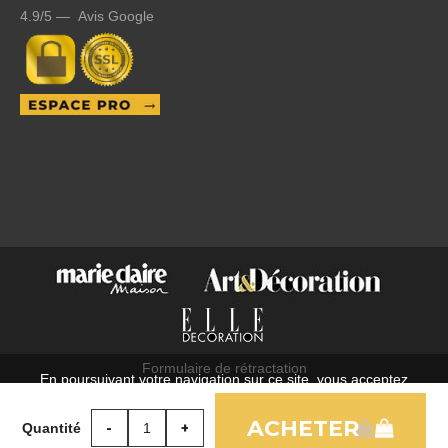
4.9/5 — Avis Google
Formulaire de rétractation
En poursuivant votre navigation sur ce site, vous acceptez
C.G.V.
l'utilisation de cookies à des fins statistiques et commerciales.
Mentions légales
Quantité
OK