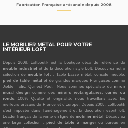
Fabrication Française artisanale depuis 2008
LE MOBILIER MÉTAL POUR VOTRE
INTÉRIEUR LOFT
Depuis 2008, Loftboutik est la boutique déco de référence du
meuble industriel
et de la décoration style Loft. Découvrez notre
sélection de
meuble loft
: Table basse métal, console meuble,
pied de table métal
et de grandes marques Françaises comme
Jielde, Tolix, Qui est Paul.. Nous sommes spécialiste du
miroir
mural design
comme des
miroirs rectangulaires, carrés ou
ronds
...100% Qualité et originalité, nous travaillons avec les
meilleurs artisans de France et d'Europe. Depuis 2008, Loftboutik
s'est imposée dans l'aménagement et la décoration esprit loft.
Leader français de la vente en ligne de
mobilier métal
. Découvrez
une large collection :
pied de table à manger
ou bureau en