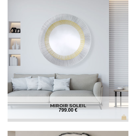
MIROIR SOLEIL
799
.00
€