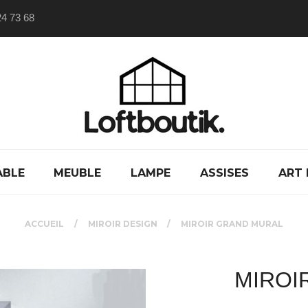
24 73 68
ABLE
MEUBLE
LAMPE
ASSISES
ART 
ACCUEIL
MIROIR DESIGN
MIROIR GRAND MURAL
MIROI