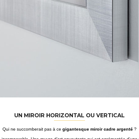
UN MIROIR HORIZONTAL OU VERTICAL
Qui ne succomberait pas à ce
gigantesque miroir cadre argenté
?
me incomparable. Une œuvre d’art envoutante qui est agrémentée d’une tei