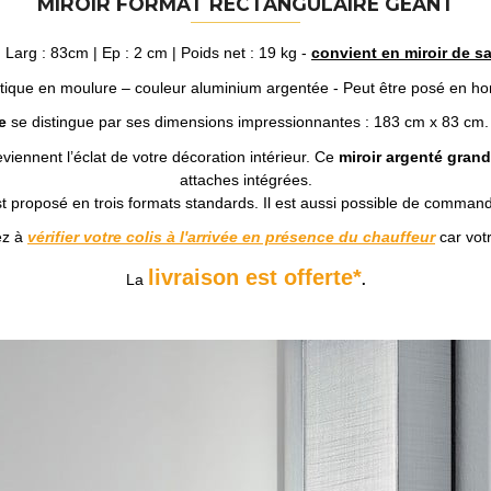
MIROIR FORMAT RECTANGULAIRE GÉANT
 Larg : 83cm | Ep : 2 cm | Poids net : 19 kg -
convient en miroir de sa
ique en moulure – couleur aluminium argentée - Peut être posé en hori
e
se distingue par ses dimensions impressionnantes : 183 cm x 83 cm. 
eviennent l’éclat de votre décoration intérieur. Ce
miroir argenté grande
attaches intégrées.
t proposé en trois formats standards. Il est aussi possible de comma
ez à
vérifier votre colis à l'arrivée en présence du chauffeur
car votr
livraison est offerte*
La
.