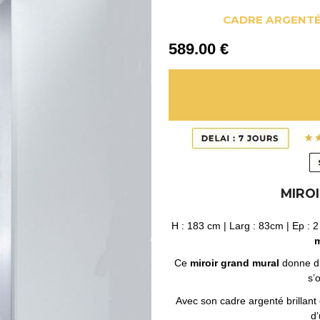
CADRE ARGENTÉ
589
.00
€
MIRO
H : 183 cm | Larg : 83cm | Ep : 2
m
Ce
miroir grand mural
donne du
s’o
Avec son cadre argenté brillant e
d’