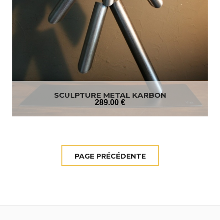
SCULPTURE METAL KARBON
289
.00
€