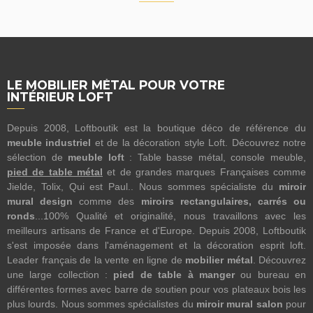
LE MOBILIER MÉTAL POUR VOTRE
INTÉRIEUR LOFT
Depuis 2008, Loftboutik est la boutique déco de référence du
meuble industriel
et de la décoration style Loft. Découvrez notre
sélection de
meuble loft
: Table basse métal, console meuble,
pied de table métal
et de grandes marques Françaises comme
Jielde, Tolix, Qui est Paul.. Nous sommes spécialiste du
miroir
mural design
comme des
miroirs rectangulaires, carrés ou
ronds
...100% Qualité et originalité, nous travaillons avec les
meilleurs artisans de France et d'Europe. Depuis 2008, Loftboutik
s'est imposée dans l'aménagement et la décoration esprit loft.
Leader français de la vente en ligne de
mobilier métal
. Découvrez
une large collection :
pied de table à manger
ou bureau en
différentes formes avec barre de soutien pour vos plateaux bois les
plus lourds. Nous sommes spécialistes du
miroir mural salon
pour