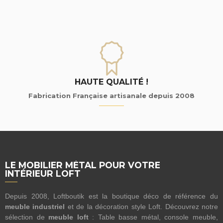
HAUTE QUALITÉ !
Fabrication Française artisanale depuis 2008
LE MOBILIER MÉTAL POUR VOTRE
INTÉRIEUR LOFT
Depuis 2008, Loftboutik est la boutique déco de référence du
meuble industriel
et de la décoration style Loft. Découvrez notre
sélection de
meuble loft
: Table basse métal, console meuble,