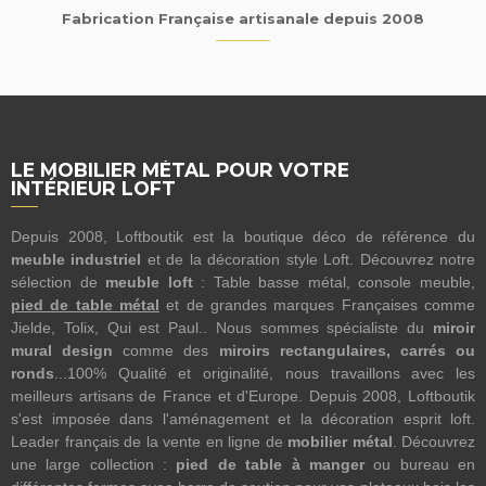
Fabrication Française artisanale depuis 2008
LE MOBILIER MÉTAL POUR VOTRE
INTÉRIEUR LOFT
Depuis 2008, Loftboutik est la boutique déco de référence du
meuble industriel
et de la décoration style Loft. Découvrez notre
sélection de
meuble loft
: Table basse métal, console meuble,
pied de table métal
et de grandes marques Françaises comme
Jielde, Tolix, Qui est Paul.. Nous sommes spécialiste du
miroir
mural design
comme des
miroirs rectangulaires, carrés ou
ronds
...100% Qualité et originalité, nous travaillons avec les
meilleurs artisans de France et d'Europe. Depuis 2008, Loftboutik
s'est imposée dans l'aménagement et la décoration esprit loft.
Leader français de la vente en ligne de
mobilier métal
. Découvrez
une large collection :
pied de table à manger
ou bureau en