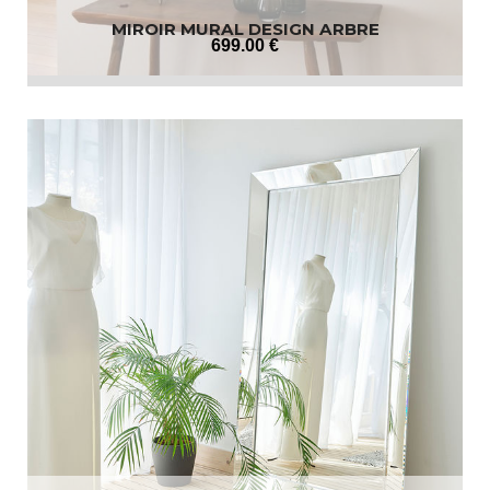
MIROIR MURAL DESIGN ARBRE
699
.00
€