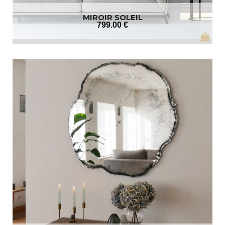
MIROIR SOLEIL
799
.00
€