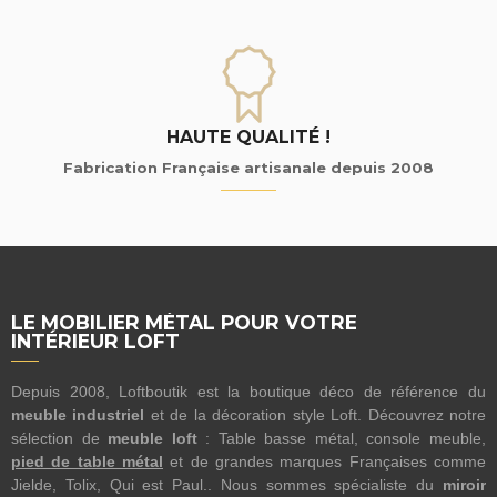
HAUTE QUALITÉ !
Fabrication Française artisanale depuis 2008
LE MOBILIER MÉTAL POUR VOTRE
INTÉRIEUR LOFT
Depuis 2008, Loftboutik est la boutique déco de référence du
meuble industriel
et de la décoration style Loft. Découvrez notre
sélection de
meuble loft
: Table basse métal, console meuble,
pied de table métal
et de grandes marques Françaises comme
Jielde, Tolix, Qui est Paul.. Nous sommes spécialiste du
miroir