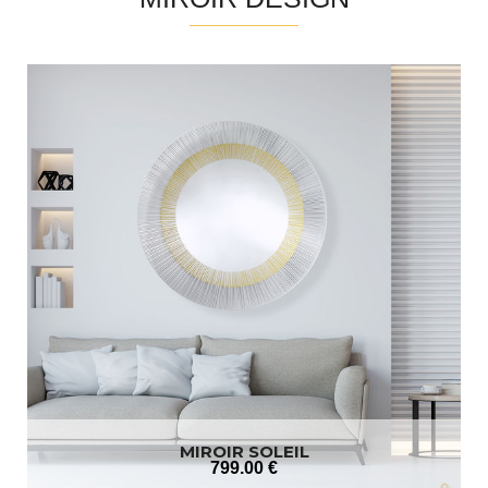
MIROIR SOLEIL
799
.00
€