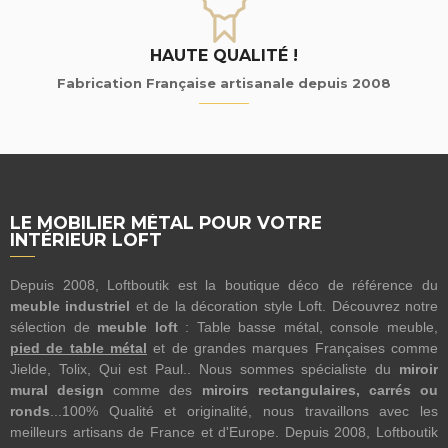
HAUTE QUALITÉ !
Fabrication Française artisanale depuis 2008
LE MOBILIER MÉTAL POUR VOTRE
INTÉRIEUR LOFT
Depuis 2008, Loftboutik est la boutique déco de référence du
meuble industriel
et de la décoration style Loft. Découvrez notre
sélection de
meuble loft
: Table basse métal, console meuble,
pied de table métal
et de grandes marques Françaises comme
Jielde, Tolix, Qui est Paul.. Nous sommes spécialiste du
miroir
mural design
comme des
miroirs rectangulaires, carrés ou
ronds
...100% Qualité et originalité, nous travaillons avec les
meilleurs artisans de France et d'Europe. Depuis 2008, Loftboutik