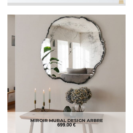
MIROIR MURAL DESIGN ARBRE
699
.00
€