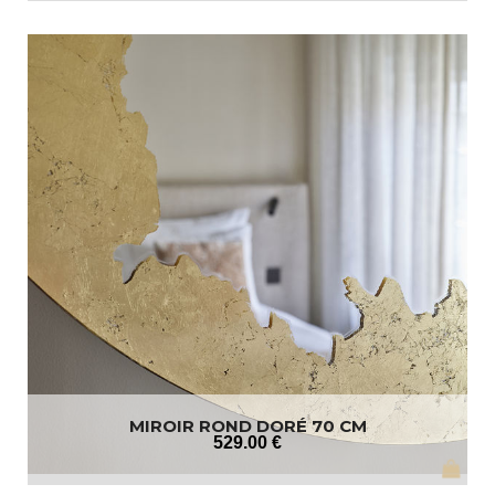
MIROIR ROND DORÉ 70 CM
529
.00
€