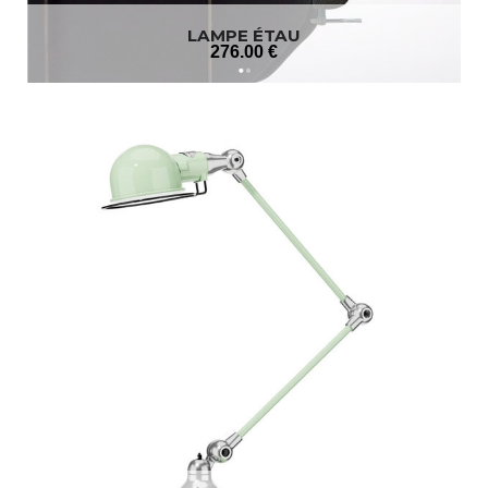
LAMPE ÉTAU
276
.00
€