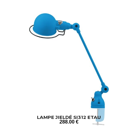
LAMPE JIELDÉ SI312 ETAU
288
.00
€