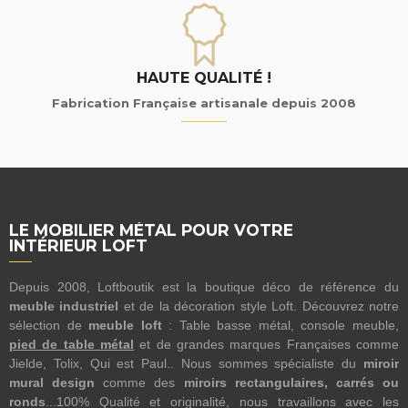
HAUTE QUALITÉ !
Fabrication Française artisanale depuis 2008
LE MOBILIER MÉTAL POUR VOTRE
INTÉRIEUR LOFT
Depuis 2008, Loftboutik est la boutique déco de référence du
meuble industriel
et de la décoration style Loft. Découvrez notre
sélection de
meuble loft
: Table basse métal, console meuble,
pied de table métal
et de grandes marques Françaises comme
Jielde, Tolix, Qui est Paul.. Nous sommes spécialiste du
miroir
mural design
comme des
miroirs rectangulaires, carrés ou
ronds
...100% Qualité et originalité, nous travaillons avec les