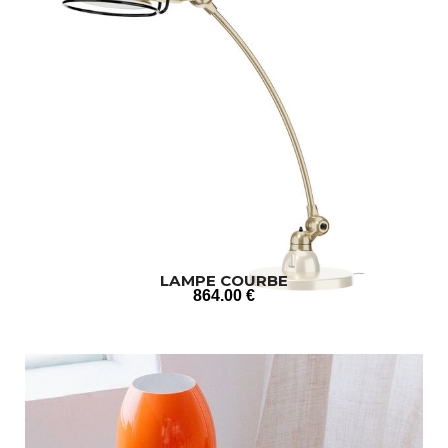
LAMPE COURBE
864
.00
€