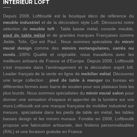
INTÉRIEUR LOFT
Depuis 2008, Loftboutik est la boutique déco de référence du
meuble industriel
et de la décoration style Loft. Découvrez notre
sélection de
meuble loft
: Table basse métal, console meuble,
pied de table métal
et de grandes marques Françaises comme
Jielde, Tolix, Qui est Paul.. Nous sommes spécialiste du
miroir
mural design
comme des
miroirs rectangulaires, carrés ou
ronds
...100% Qualité et originalité, nous travaillons avec les
meilleurs artisans de France et d'Europe. Depuis 2008, Loftboutik
s'est imposée dans l'aménagement et la décoration esprit loft.
Leader français de la vente en ligne de
mobilier métal
. Découvrez
une large collection :
pied de table à manger
ou bureau en
différentes formes avec barre de soutien pour vos plateaux bois les
plus lourds. Nous sommes spécialistes du
miroir mural salon
pour
donner une sensation d'espace et apporter de la lumière sur vos
murs.Loftboutik est une marque française de mobilier industriel sur
mesure, spécialisée dans les pieds de table en métal, les tables
basses design et les miroirs muraux. Fondée en 2008, Loftboutik
propose une fabrication artisanale, des finitions personnalisables
(RAL) et une livraison gratuite en France.