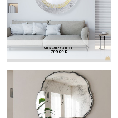
MIROIR SOLEIL
799
.00
€