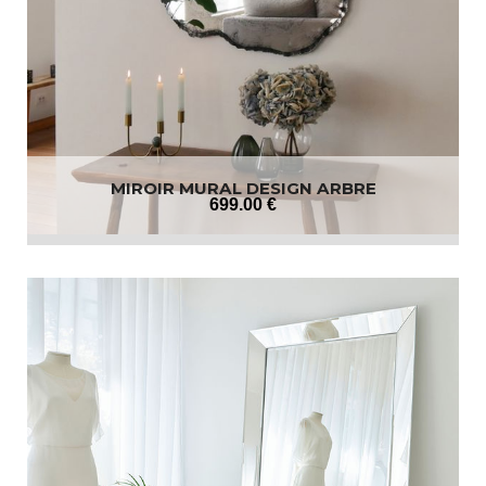
MIROIR MURAL DESIGN ARBRE
699
.00
€