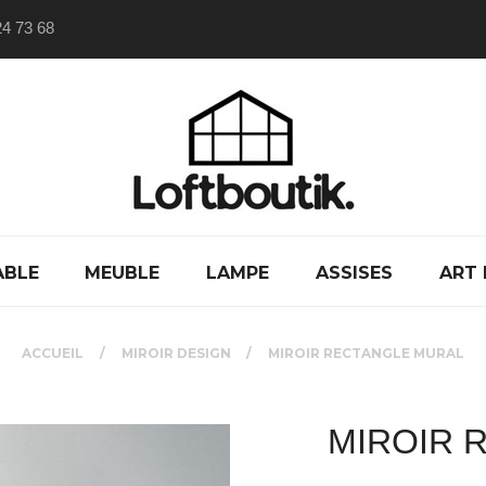
24 73 68
ABLE
MEUBLE
LAMPE
ASSISES
ART 
ACCUEIL
MIROIR DESIGN
MIROIR RECTANGLE MURAL
MIROIR 