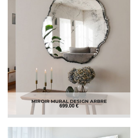
MIROIR MURAL DESIGN ARBRE
699
.00
€