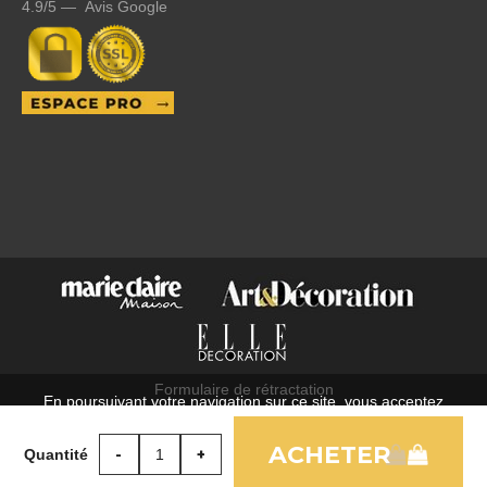
4.9/5 — Avis Google
Formulaire de rétractation
En poursuivant votre navigation sur ce site, vous acceptez
C.G.V.
l'utilisation de cookies à des fins statistiques et commerciales.
Mentions légales
Quantité
OK