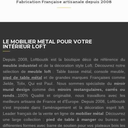
Fabrication Française artisanale depuis 2008
LE MOBILIER MÉTAL POUR VOTRE
INTÉRIEUR LOFT
Depuis 2008, Loftboutik est la boutique déco de référence du
meuble industriel
et de la décoration style Loft. Découvrez notre
sélection de
meuble loft
: Table basse métal, console meuble,
pied de table métal
et de grandes marques Françaises comme
Jielde, Tolix, Qui est Paul.. Nous sommes spécialiste du
miroir
mural design
comme des
miroirs rectangulaires, carrés ou
ronds
...100% Qualité et originalité, nous travaillons avec les
meilleurs artisans de France et d'Europe. Depuis 2008, Loftboutik
s'est imposée dans l'aménagement et la décoration esprit loft.
Leader français de la vente en ligne de
mobilier métal
. Découvrez
une large collection :
pied de table à manger
ou bureau en
différentes formes avec barre de soutien pour vos plateaux bois les