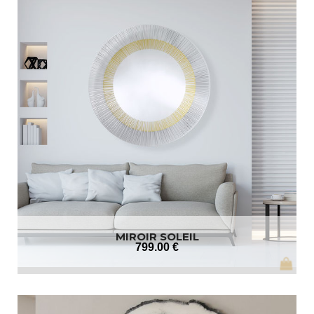
MIROIR SOLEIL
799
.00
€