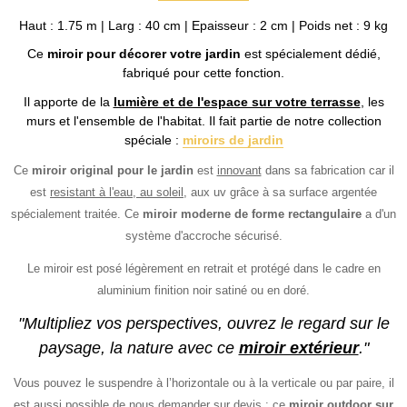
Haut : 1.75 m | Larg : 40 cm | Epaisseur : 2 cm | Poids net : 9 kg
Ce
miroir pour décorer votre jardin
est spécialement dédié,
fabriqué pour cette fonction.
Il apporte de la
lumière et de l'espace sur votre terrasse
, les
murs et l'ensemble de l'habitat. Il fait partie de notre collection
spéciale :
miroirs de jardin
Ce
miroir original pour le jardin
est
innovant
dans sa fabrication car il
est
resistant à l'eau, au soleil
, aux uv grâce à sa surface argentée
spécialement traitée.
Ce
miroir moderne de forme rectangulaire
a d'un
système d'accroche sécurisé.
Le miroir est posé légèrement en retrait et protégé dans le cadre en
aluminium finition noir satiné ou en doré.
"Multipliez vos perspectives, ouvrez le regard sur le
paysage, la nature avec ce
miroir extérieur
."
Vous pouvez le suspendre à l’horizontale ou à la verticale ou par paire, il
est aussi possible de nous demander sur devis : ce
miroir outdoor sur