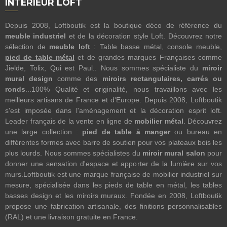
INTÉRIEUR LOFT
Depuis 2008, Loftboutik est la boutique déco de référence du
meuble industriel
et de la décoration style Loft. Découvrez notre
sélection de
meuble loft
: Table basse métal, console meuble,
pied de table métal
et de grandes marques Françaises comme
Jielde, Tolix, Qui est Paul.. Nous sommes spécialiste du
miroir
mural design
comme des
miroirs rectangulaires, carrés ou
ronds
...100% Qualité et originalité, nous travaillons avec les
meilleurs artisans de France et d'Europe. Depuis 2008, Loftboutik
s'est imposée dans l'aménagement et la décoration esprit loft.
Leader français de la vente en ligne de
mobilier métal
. Découvrez
une large collection :
pied de table à manger
ou bureau en
différentes formes avec barre de soutien pour vos plateaux bois les
plus lourds. Nous sommes spécialistes du
miroir mural salon
pour
donner une sensation d'espace et apporter de la lumière sur vos
murs.Loftboutik est une marque française de mobilier industriel sur
mesure, spécialisée dans les pieds de table en métal, les tables
basses design et les miroirs muraux. Fondée en 2008, Loftboutik
propose une fabrication artisanale, des finitions personnalisables
(RAL) et une livraison gratuite en France.