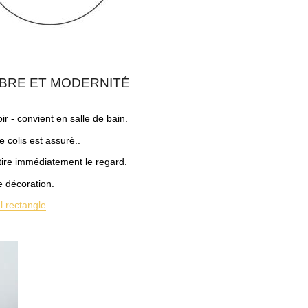
IBRE ET MODERNITÉ
ir - convient en salle de bain.
e colis est assuré..
tire immédiatement le regard.
e décoration.
l rectangle
.