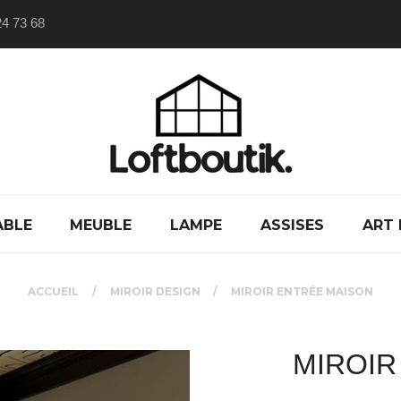
24 73 68
ABLE
MEUBLE
LAMPE
ASSISES
ART 
ACCUEIL
MIROIR DESIGN
MIROIR ENTRÉE MAISON
MIROIR