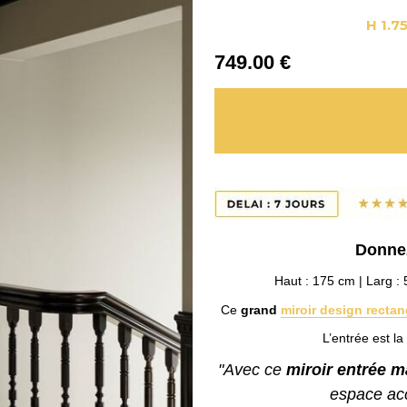
H 1.7
749
.00
€
Donnez
Haut : 175 cm | Larg : 
Ce
grand
miroir design rectan
L’entrée est l
"Avec ce
miroir entrée 
espace accu