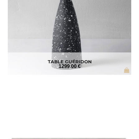
TABLE GUÉRIDON
1299
.00
€