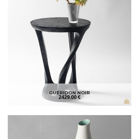
GUÉRIDON NOIR
2429
.00
€