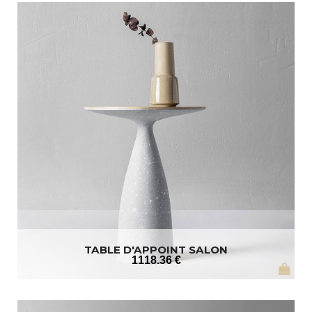
TABLE D'APPOINT SALON
1118
.36
€