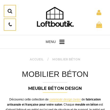
MENU
ACCUEIL
MOBILIER BÉTON
MOBILIER BÉTON
MEUBLE BÉTON DESIGN
Découvrez cette collection de
commode design beton
de
fabrication
artisanale et française pour votre salon
. Chaque
meuble en béton
est
d'abord fafriqué en métal qui lui sert de structure et de support, le métal est