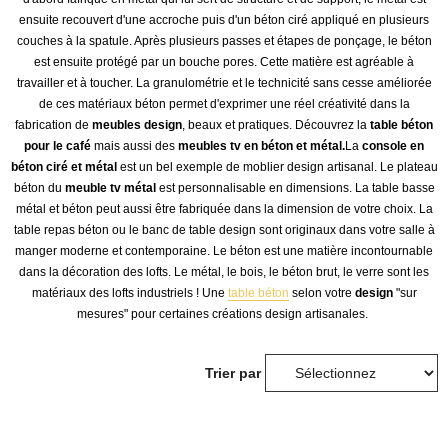
ensuite recouvert d'une accroche puis d'un béton ciré appliqué en plusieurs
couches à la spatule. Après plusieurs passes et étapes de ponçage, le béton
est ensuite protégé par un bouche pores. Cette matière est agréable à
travailler et à toucher. La granulométrie et le technicité sans cesse améliorée
de ces matériaux béton permet d'exprimer une réel créativité dans la
fabrication de
meubles design
, beaux et pratiques. Découvrez la
table béton
pour le café
mais aussi des
meubles tv en béton et métal.
La
console en
béton ciré et métal
est un bel exemple de moblier design artisanal. Le plateau
béton du
meuble tv métal
est personnalisable en dimensions. La table basse
métal et béton peut aussi être fabriquée dans la dimension de votre choix. La
table repas béton ou le banc de table design sont originaux dans votre salle à
manger moderne et contemporaine. Le béton est une matière incontournable
dans la décoration des lofts. Le métal, le bois, le béton brut, le verre sont les
matériaux des lofts industriels !
Une
table béton
selon votre
design
"sur
mesures" pour certaines créations design artisanales.
Trier par