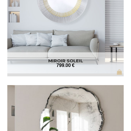
MIROIR SOLEIL
799
.00
€