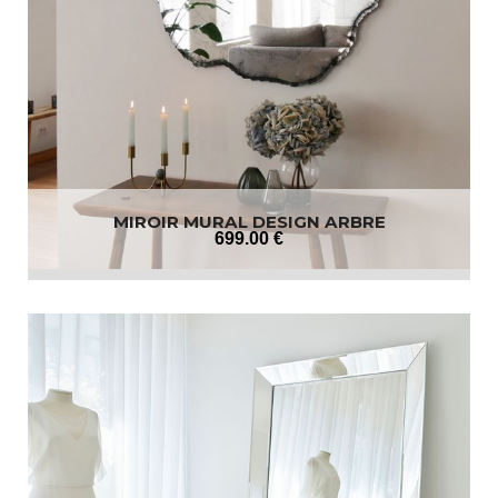
MIROIR MURAL DESIGN ARBRE
699
.00
€