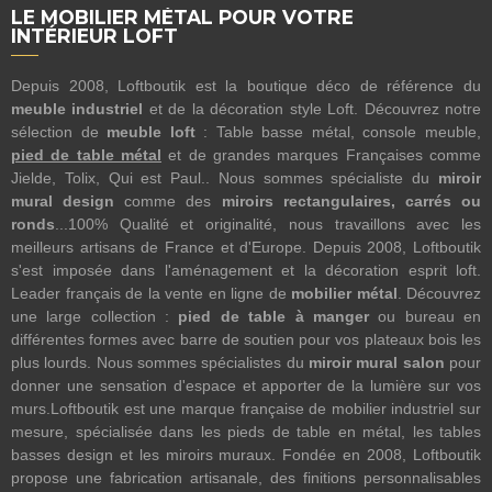
LE MOBILIER MÉTAL POUR VOTRE
INTÉRIEUR LOFT
Depuis 2008, Loftboutik est la boutique déco de référence du
meuble industriel
et de la décoration style Loft. Découvrez notre
sélection de
meuble loft
: Table basse métal, console meuble,
pied de table métal
et de grandes marques Françaises comme
Jielde, Tolix, Qui est Paul.. Nous sommes spécialiste du
miroir
mural design
comme des
miroirs rectangulaires, carrés ou
ronds
...100% Qualité et originalité, nous travaillons avec les
meilleurs artisans de France et d'Europe. Depuis 2008, Loftboutik
s'est imposée dans l'aménagement et la décoration esprit loft.
Leader français de la vente en ligne de
mobilier métal
. Découvrez
une large collection :
pied de table à manger
ou bureau en
différentes formes avec barre de soutien pour vos plateaux bois les
plus lourds. Nous sommes spécialistes du
miroir mural salon
pour
donner une sensation d'espace et apporter de la lumière sur vos
murs.Loftboutik est une marque française de mobilier industriel sur
mesure, spécialisée dans les pieds de table en métal, les tables
basses design et les miroirs muraux. Fondée en 2008, Loftboutik
propose une fabrication artisanale, des finitions personnalisables