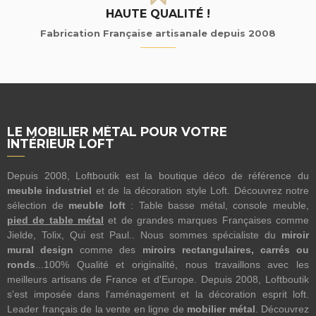
HAUTE QUALITÉ !
Fabrication Française artisanale depuis 2008
LE MOBILIER MÉTAL POUR VOTRE
INTÉRIEUR LOFT
Depuis 2008, Loftboutik est la boutique déco de référence du
meuble industriel
et de la décoration style Loft. Découvrez notre
sélection de
meuble loft
: Table basse métal, console meuble,
pied de table métal
et de grandes marques Françaises comme
Jielde, Tolix, Qui est Paul.. Nous sommes spécialiste du
miroir
mural design
comme des
miroirs rectangulaires, carrés ou
ronds
...100% Qualité et originalité, nous travaillons avec les
meilleurs artisans de France et d'Europe. Depuis 2008, Loftboutik
s'est imposée dans l'aménagement et la décoration esprit loft.
Leader français de la vente en ligne de
mobilier métal
. Découvrez