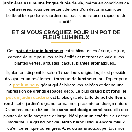
jardinières assure une longue durée de vie, même en conditions de
gel sévères, vous permettant de jouir d'un décor magnifique.
Loftboutik expédie vos jardinières pour une livraison rapide et de
qualité.
ET SI VOUS CRAQUIEZ POUR UN POT DE
FLEUR LUMINEUX
Ces
pots de jardin lumineux
est sublime en extérieur, de jour,
comme de nuit pour vos soirs étoilés et mettront en valeur vos
plantes vertes, arbustes, cactus, plantes aromatiques...
Également disponible selon 17 couleurs originales, il est possible
d’y ajouter un revêtement
translucide lumineux
, ou d’opter pour
le
pot lumineux
géant
qui éclairera vos soirées et donne une
impression de grands espaces déco. Le plus
grand pot rond, l
e
pot de jardin sardana
est la plus grande taille de
pot de fleurs
rond
, cette jardinière grand format noir présente un design nature.
D’une hauteur de 53 cm, le
cache pot design carré
accueille des
plantes de taille moyenne et large. Idéal pour un extérieur au décor
moderne. Ce
grand pot de jardin blanc
unique encore mieux
qu'en céramique ou en grès. Avec ou sans soucoupe, tous nos