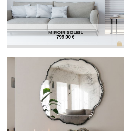
MIROIR SOLEIL
799
.00
€