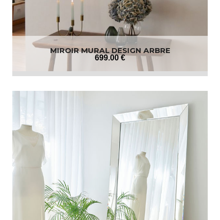
MIROIR MURAL DESIGN ARBRE
699
.00
€