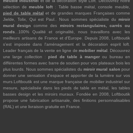
meuble industriel
et de la décoration style Loft. Découvrez notre
sélection de
meuble loft
: Table basse métal, console meuble,
pied de table métal
et de grandes marques Françaises comme
Jielde, Tolix, Qui est Paul.. Nous sommes spécialiste du
miroir
mural design
comme des
miroirs rectangulaires, carrés ou
ronds
...100% Qualité et originalité, nous travaillons avec les
meilleurs artisans de France et d'Europe. Depuis 2008, Loftboutik
s'est imposée dans l'aménagement et la décoration esprit loft.
Leader français de la vente en ligne de
mobilier métal
. Découvrez
une large collection :
pied de table à manger
ou bureau en
différentes formes avec barre de soutien pour vos plateaux bois les
plus lourds. Nous sommes spécialistes du
miroir mural salon
pour
donner une sensation d'espace et apporter de la lumière sur vos
murs.Loftboutik est une marque française de mobilier industriel sur
mesure, spécialisée dans les pieds de table en métal, les tables
basses design et les miroirs muraux. Fondée en 2008, Loftboutik
propose une fabrication artisanale, des finitions personnalisables
(RAL) et une livraison gratuite en France.