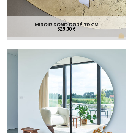
MIROIR ROND DORÉ 70 CM
529
.00
€