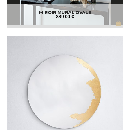
MIROIR MURAL OVALE
889
.00
€