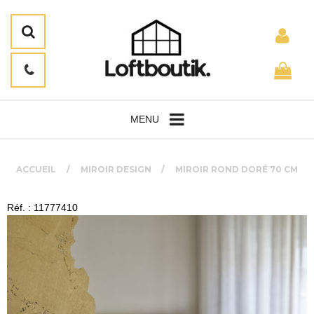
MENU
ACCUEIL
MIROIR DESIGN
MIROIR ROND DORÉ 70 CM
Réf. : 11777410