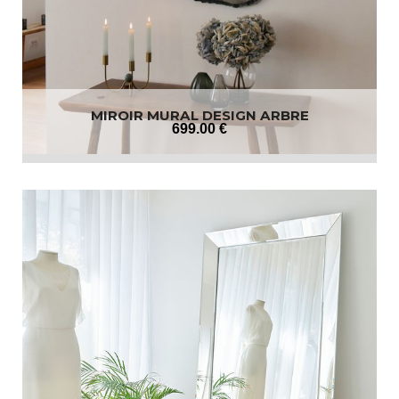
MIROIR MURAL DESIGN ARBRE
699
.00
€