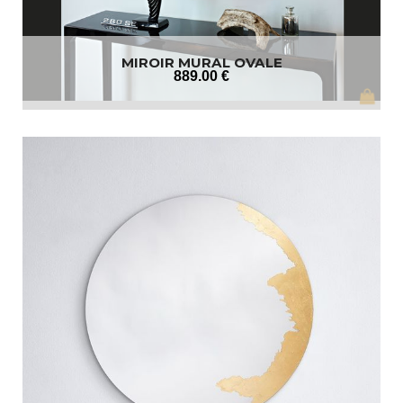
MIROIR MURAL OVALE
889
.00
€