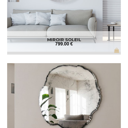
MIROIR SOLEIL
799
.00
€