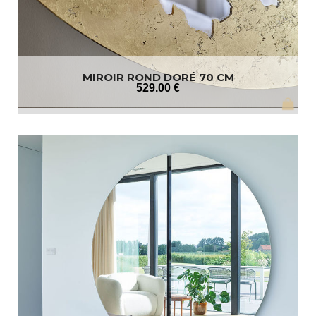
MIROIR ROND DORÉ 70 CM
529
.00
€