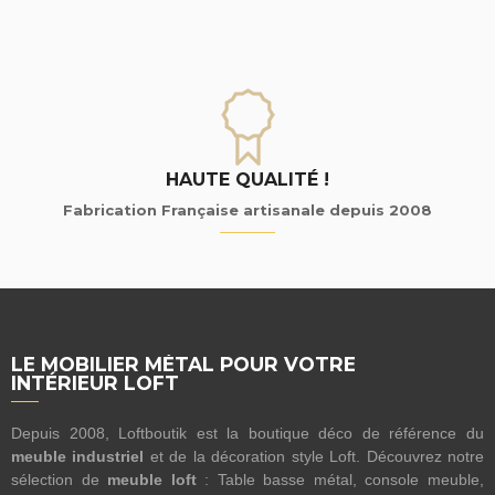
HAUTE QUALITÉ !
Fabrication Française artisanale depuis 2008
LE MOBILIER MÉTAL POUR VOTRE
INTÉRIEUR LOFT
Depuis 2008, Loftboutik est la boutique déco de référence du
meuble industriel
et de la décoration style Loft. Découvrez notre
sélection de
meuble loft
: Table basse métal, console meuble,