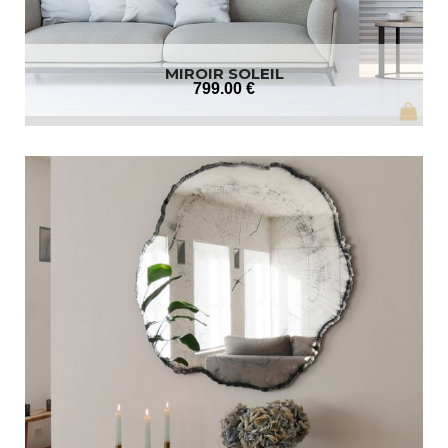
MIROIR SOLEIL
799
.00
€