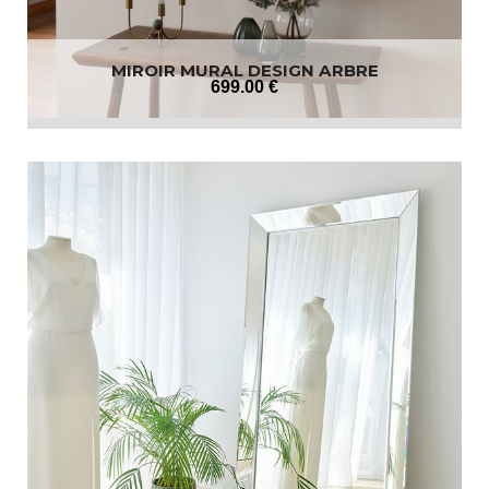
MIROIR MURAL DESIGN ARBRE
699
.00
€