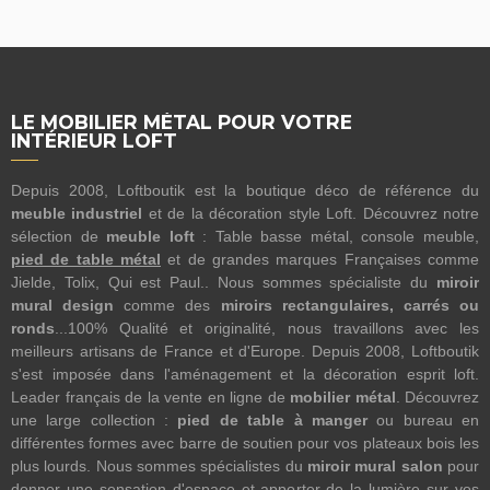
LE MOBILIER MÉTAL POUR VOTRE
INTÉRIEUR LOFT
Depuis 2008, Loftboutik est la boutique déco de référence du
meuble industriel
et de la décoration style Loft. Découvrez notre
sélection de
meuble loft
: Table basse métal, console meuble,
pied de table métal
et de grandes marques Françaises comme
Jielde, Tolix, Qui est Paul.. Nous sommes spécialiste du
miroir
mural design
comme des
miroirs rectangulaires, carrés ou
ronds
...100% Qualité et originalité, nous travaillons avec les
meilleurs artisans de France et d'Europe. Depuis 2008, Loftboutik
s'est imposée dans l'aménagement et la décoration esprit loft.
Leader français de la vente en ligne de
mobilier métal
. Découvrez
une large collection :
pied de table à manger
ou bureau en
différentes formes avec barre de soutien pour vos plateaux bois les
plus lourds. Nous sommes spécialistes du
miroir mural salon
pour
donner une sensation d'espace et apporter de la lumière sur vos