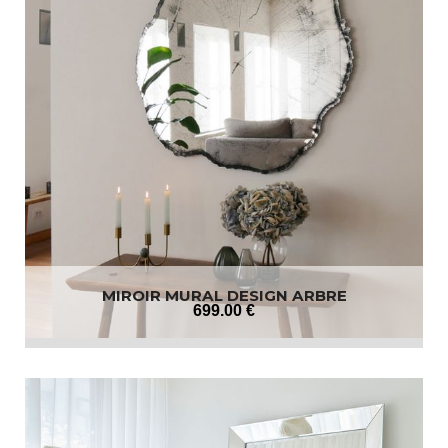
MIROIR MURAL DESIGN ARBRE
699
.00
€