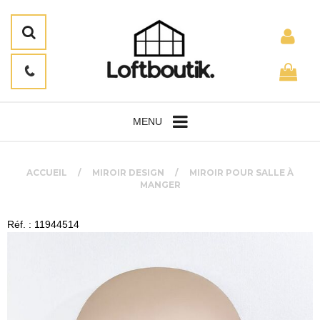
MENU
ACCUEIL
MIROIR DESIGN
MIROIR POUR SALLE À
MANGER
Réf. : 11944514