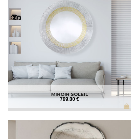
MIROIR SOLEIL
799
.00
€