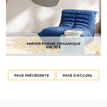
MIROIR FORME ORGANIQUE
696
.00
€