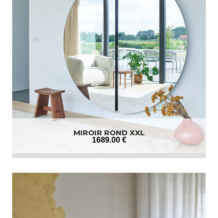
MIROIR ROND XXL
1689
.00
€