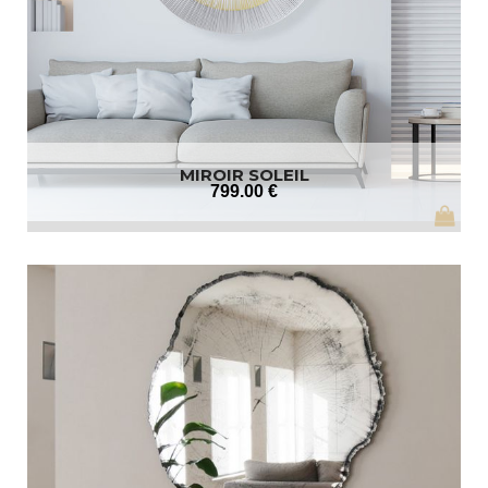
MIROIR SOLEIL
799
.00
€