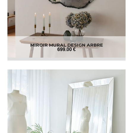
MIROIR MURAL DESIGN ARBRE
699
.00
€