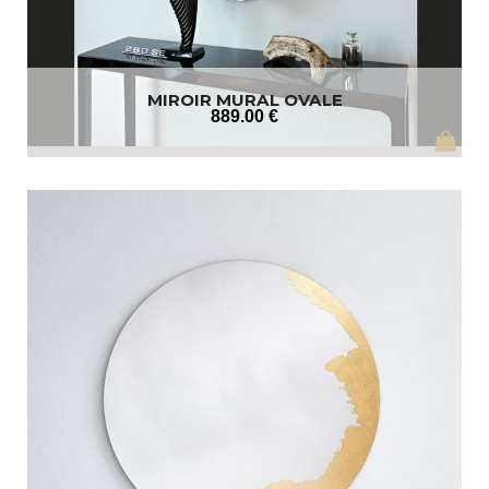
MIROIR MURAL OVALE
889
.00
€