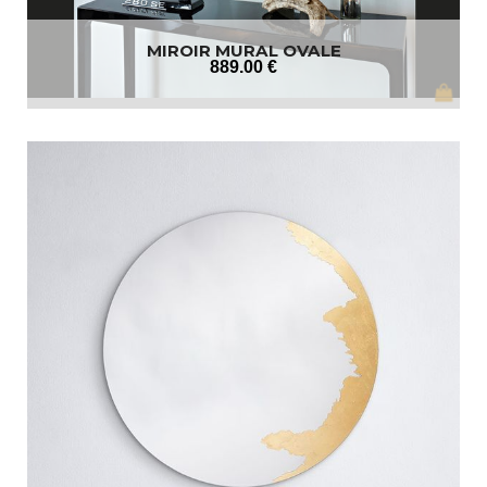
MIROIR MURAL OVALE
889
.00
€