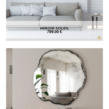
MIROIR SOLEIL
799
.00
€