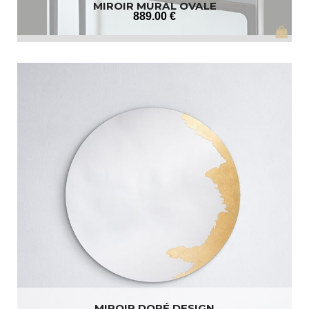
MIROIR MURAL OVALE
889
.00
€
MIROIR DORÉ DESIGN