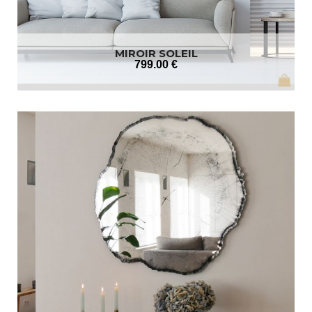
MIROIR SOLEIL
799
.00
€