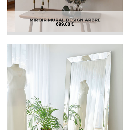
MIROIR MURAL DESIGN ARBRE
699
.00
€