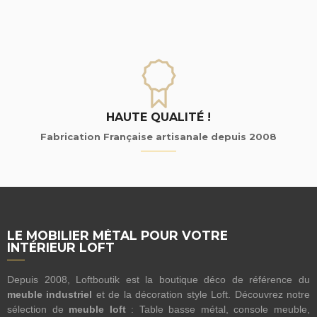
HAUTE QUALITÉ !
Fabrication Française artisanale depuis 2008
LE MOBILIER MÉTAL POUR VOTRE
INTÉRIEUR LOFT
Depuis 2008, Loftboutik est la boutique déco de référence du
meuble industriel
et de la décoration style Loft. Découvrez notre
sélection de
meuble loft
: Table basse métal, console meuble,