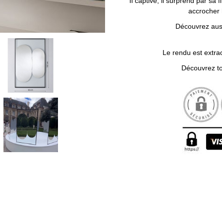
Il captive, il surprend par sa 
accrocher 
Découvrez auss
Le rendu est extra
Découvrez to