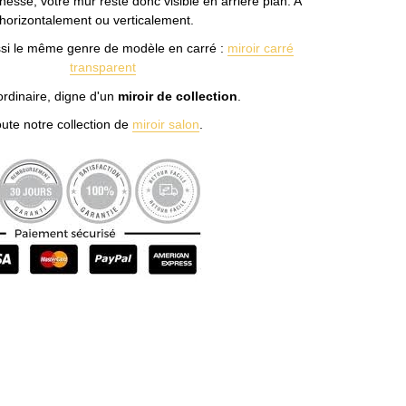
finesse, votre mur reste donc visible en arrière plan. A
horizontalement ou verticalement.
i le même genre de modèle en carré :
miroir carré
transparent
ordinaire, digne d'un
miroir de collection
.
ute notre collection de
miroir salon
.