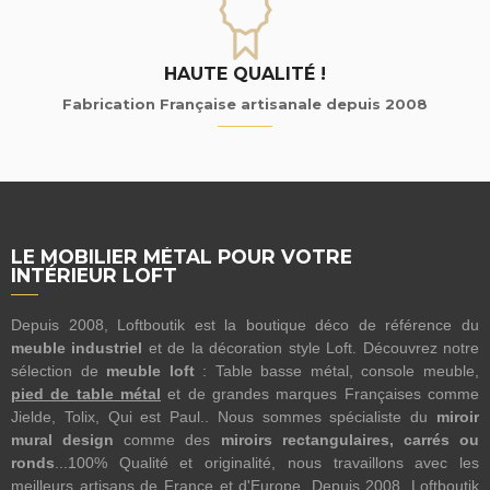
HAUTE QUALITÉ !
Fabrication Française artisanale depuis 2008
LE MOBILIER MÉTAL POUR VOTRE
INTÉRIEUR LOFT
Depuis 2008, Loftboutik est la boutique déco de référence du
meuble industriel
et de la décoration style Loft. Découvrez notre
sélection de
meuble loft
: Table basse métal, console meuble,
pied de table métal
et de grandes marques Françaises comme
Jielde, Tolix, Qui est Paul.. Nous sommes spécialiste du
miroir
mural design
comme des
miroirs rectangulaires, carrés ou
ronds
...100% Qualité et originalité, nous travaillons avec les
meilleurs artisans de France et d'Europe. Depuis 2008, Loftboutik