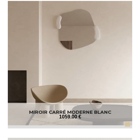
MIROIR CARRÉ MODERNE BLANC
1059
.00
€