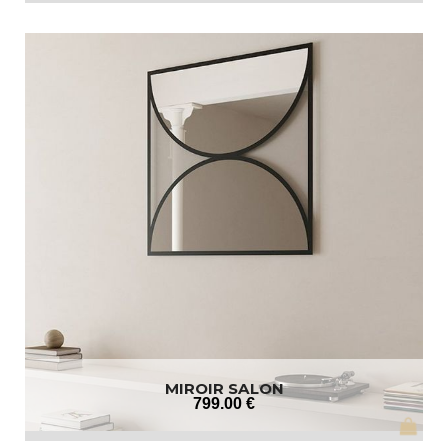
MIROIR SALON
799
.00
€