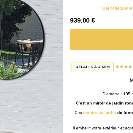
UN MIROIR R
939
.00
€
Diamètre : 105 c
C'est
un miroir de jardin ro
Ces
miroirs de jardin
de forme
Il embellit votre extérieur et ag