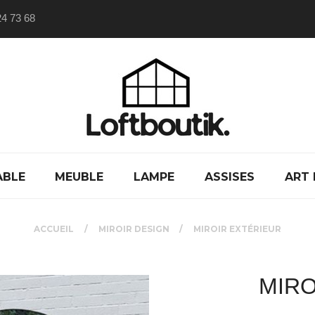
24 73 68
ABLE
MEUBLE
LAMPE
ASSISES
ART 
ACCUEIL
MIROIR DESIGN
MIROIR EXTÉRIEUR
MIRO