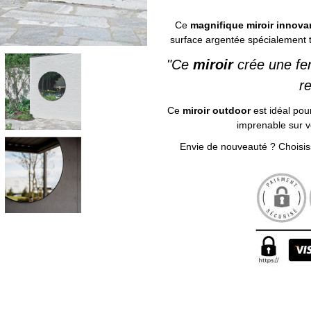
Ce
magnifique miroir innovan
surface argentée spécialement tr
"Ce
miroir
crée une fen
r
Ce
miroir outdoor
est idéal pour
imprenable sur vo
Envie de nouveauté ? Choisi