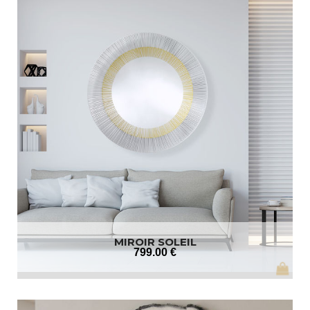
MIROIR SOLEIL
799
.00
€