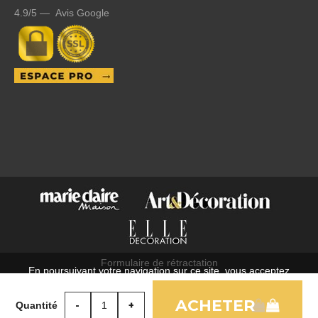
4.9/5 — Avis Google
Formulaire de rétractation
En poursuivant votre navigation sur ce site, vous acceptez
C.G.V.
l'utilisation de cookies à des fins statistiques et commerciales.
Mentions légales
Quantité
OK