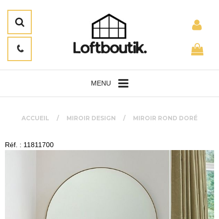
MENU
ACCUEIL
MIROIR DESIGN
MIROIR ROND DORÉ
Réf. : 11811700