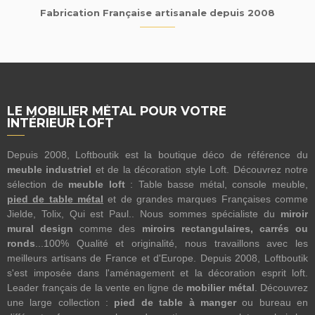
Fabrication Française artisanale depuis 2008
LE MOBILIER MÉTAL POUR VOTRE
INTÉRIEUR LOFT
Depuis 2008, Loftboutik est la boutique déco de référence du
meuble industriel
et de la décoration style Loft. Découvrez notre
sélection de
meuble loft
: Table basse métal, console meuble,
pied de table métal
et de grandes marques Françaises comme
Jielde, Tolix, Qui est Paul.. Nous sommes spécialiste du
miroir
mural design
comme des
miroirs rectangulaires, carrés ou
ronds
...100% Qualité et originalité, nous travaillons avec les
meilleurs artisans de France et d'Europe. Depuis 2008, Loftboutik
s'est imposée dans l'aménagement et la décoration esprit loft.
Leader français de la vente en ligne de
mobilier métal
. Découvrez
une large collection :
pied de table à manger
ou bureau en