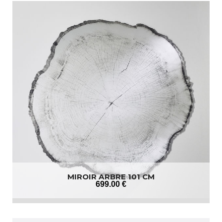
MIROIR ARBRE 101 CM
699
.00
€