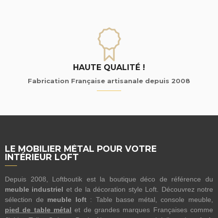
HAUTE QUALITÉ !
Fabrication Française artisanale depuis 2008
LE MOBILIER MÉTAL POUR VOTRE
INTÉRIEUR LOFT
Depuis 2008, Loftboutik est la boutique déco de référence du
meuble industriel
et de la décoration style Loft. Découvrez notre
sélection de
meuble loft
: Table basse métal, console meuble,
pied de table métal
et de grandes marques Françaises comme