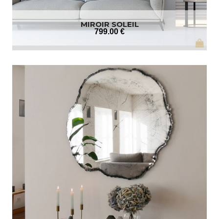
MIROIR SOLEIL
799
.00
€