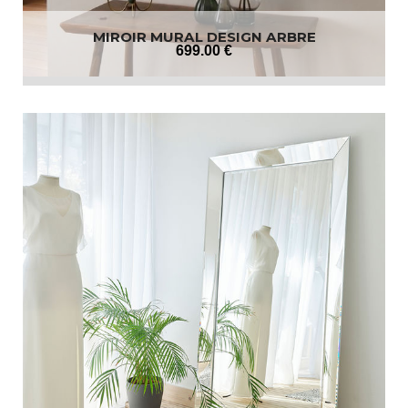
MIROIR MURAL DESIGN ARBRE
699
.00
€