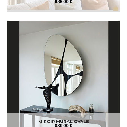
889
.00
€
MIROIR MURAL OVALE
889
.00
€