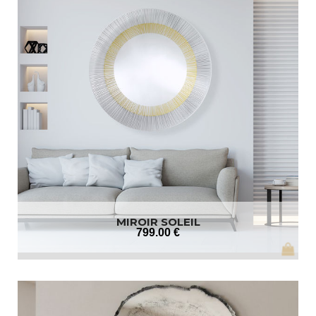
MIROIR SOLEIL
799
.00
€