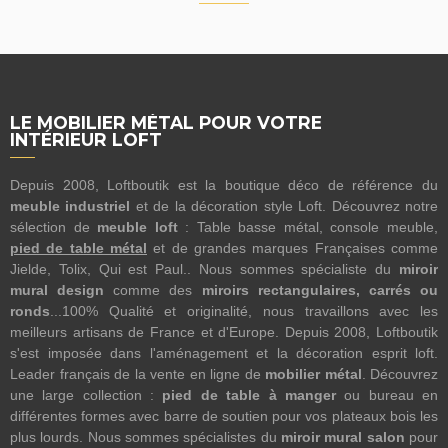
LE MOBILIER MÉTAL POUR VOTRE
INTÉRIEUR LOFT
Depuis 2008, Loftboutik est la boutique déco de référence du
meuble industriel
et de la décoration style Loft. Découvrez notre
sélection de
meuble loft
: Table basse métal, console meuble,
pied de table métal
et de grandes marques Françaises comme
Jielde, Tolix, Qui est Paul.. Nous sommes spécialiste du
miroir
mural design
comme des
miroirs rectangulaires, carrés ou
ronds
...100% Qualité et originalité, nous travaillons avec les
meilleurs artisans de France et d'Europe. Depuis 2008, Loftboutik
s'est imposée dans l'aménagement et la décoration esprit loft.
Leader français de la vente en ligne de
mobilier métal
. Découvrez
une large collection :
pied de table à manger
ou bureau en
différentes formes avec barre de soutien pour vos plateaux bois les
plus lourds. Nous sommes spécialistes du
miroir mural salon
pour