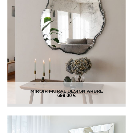
MIROIR MURAL DESIGN ARBRE
699
.00
€