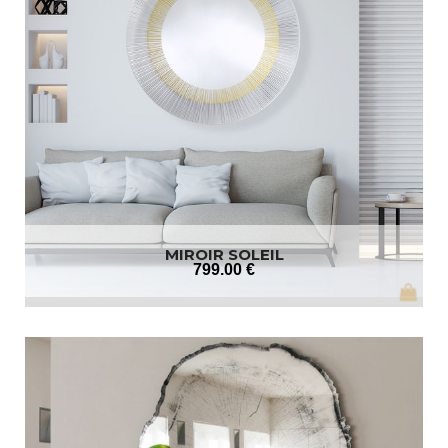
MIROIR SOLEIL
799
.00
€