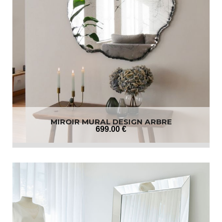
MIROIR MURAL DESIGN ARBRE
699
.00
€