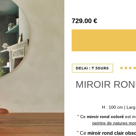
729
.00
€
MIROIR RON
H : 100 cm | Larg 
" Ce
miroir rond coloré
est
in
peintre de natures mo
" Ce
miroir rond clair obs