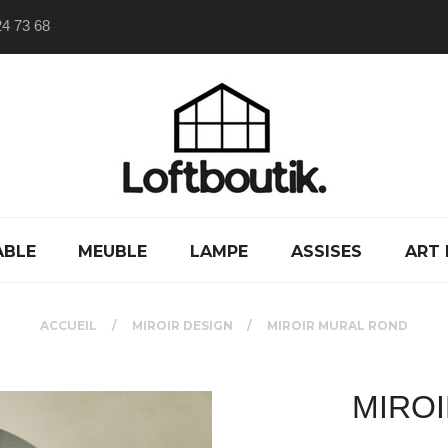
24 73 68
ABLE
MEUBLE
LAMPE
ASSISES
ART 
ACCUEIL
MIROIR DESIGN
MIROIR MURAL ROND
MIRO