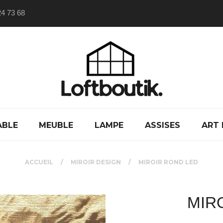
24 73 68
ABLE
MEUBLE
LAMPE
ASSISES
ART 
ACCUEIL
MIROIR DESIGN
MIROIR ROND LED
MIR