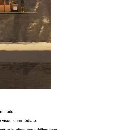
tinuité.
é visuelle immédiate.
ucture la pièce avec délicatesse.