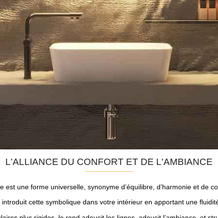
L'ALLIANCE DU CONFORT ET DE L'AMBIANCE
le est une forme universelle, synonyme d’équilibre, d’harmonie et de con
introduit cette symbolique dans votre intérieur en apportant une fluidit
res plus rigides, le rond adoucit les lignes, adoucit l’ambiance, et str