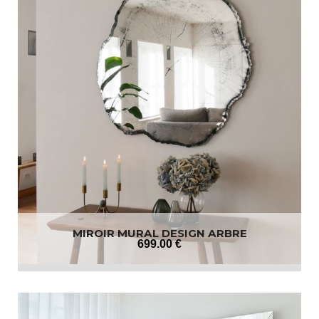
MIROIR MURAL DESIGN ARBRE
699
.00
€