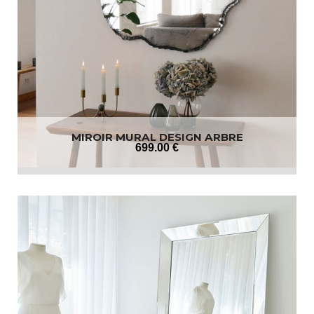
MIROIR MURAL DESIGN ARBRE
699
.00
€