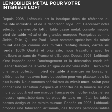
LE MOBILIER MÉTAL POUR VOTRE
INTÉRIEUR LOFT
Depuis 2008, Loftboutik est la boutique déco de référence du
meuble industriel
et de la décoration style Loft. Découvrez notre
sélection de
meuble loft
: Table basse métal, console meuble,
pied de table métal
et de grandes marques Françaises comme
Jielde, Tolix, Qui est Paul.. Nous sommes spécialiste du
miroir
mural design
comme des
miroirs rectangulaires, carrés ou
ronds
...100% Qualité et originalité, nous travaillons avec les
meilleurs artisans de France et d'Europe. Depuis 2008, Loftboutik
s'est imposée dans l'aménagement et la décoration esprit loft.
Leader français de la vente en ligne de
mobilier métal
. Découvrez
une large collection :
pied de table à manger
ou bureau en
différentes formes avec barre de soutien pour vos plateaux bois les
plus lourds. Nous sommes spécialistes du
miroir mural salon
pour
donner une sensation d'espace et apporter de la lumière sur vos
murs.Loftboutik est une marque française de mobilier industriel sur
mesure, spécialisée dans les pieds de table en métal, les tables
basses design et les miroirs muraux. Fondée en 2008, Loftboutik
propose une fabrication artisanale, des finitions personnalisables