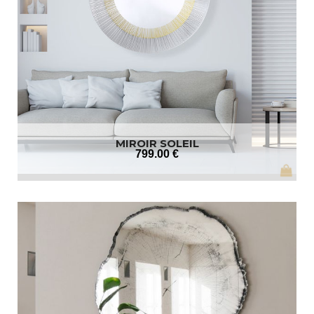
MIROIR SOLEIL
799
.00
€