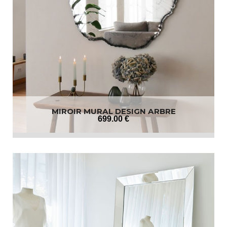
MIROIR MURAL DESIGN ARBRE
699
.00
€