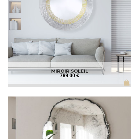
MIROIR SOLEIL
799
.00
€