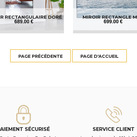
IR RECTANGULAIRE DORÉ
MIROIR RECTANGLE 
XL
689
.00
€
699
.00
€
PAIEMENT SÉCURISÉ
SERVICE CLIENT