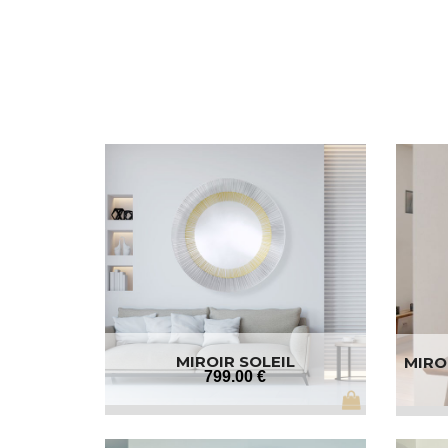
MIROIR SOLEIL
MIRO
799
.00
€