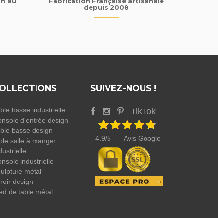
0h au
Fabrication Française artisanale
depuis 2008
OLLECTIONS
SUIVEZ-NOUS !
ble basse industrielle
TikTok
nsole d'entrée design
ble basse design
4.9/5 — Avis Google
ble salle à manger
dustrielle
nsole industrielle
ulpture métal
roir design
ed de table métal