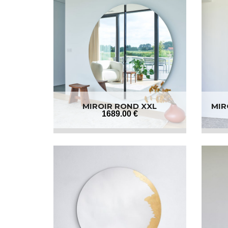
MIROIR ROND XXL
MIR
1689
.00
€