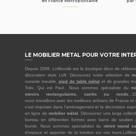
en France Métropolitaine
par 
LE MOBILIER MÉTAL POUR VOTRE INTÉ
Depuis 2008, Loftboutik est la boutique déco de référe
décoration style Loft. Découvrez notre sélection de
m
console meuble,
pied de table métal
et de grandes ma
Tolix, Qui est Paul.. Nous sommes spécialiste du
mi
miroirs rectangulaires, carrés ou ronds
...
nous travaillons avec les meilleurs artisans de France et
s'est imposée dans l'aménagement et la décoration esprit
en ligne de
mobilier métal
. Découvrez une large collect
bureau en différentes formes avec barre de soutien 
lourds. Nous sommes spécialistes du
miroir mural s
d'espace et apporter de la lumière sur vos murs.Loftbo