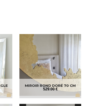
NGLE
MIROIR ROND DORÉ 70 CM
529
.00
€