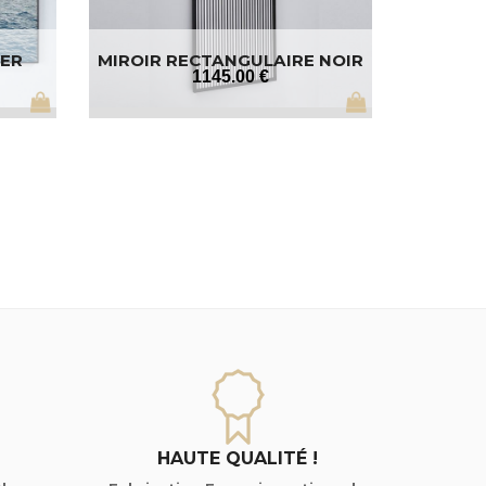
MER
MIROIR RECTANGULAIRE NOIR
1145
.00
€
HAUTE QUALITÉ !