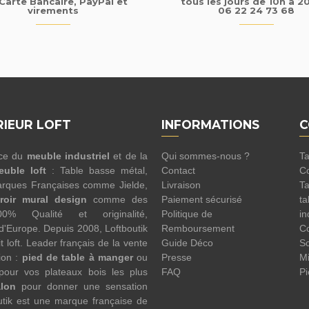
Carte Bancaire, PayPal et
tous les jours de 10h à 2
virements
06 22 24 73 68
RIEUR LOFT
INFORMATIONS
C
nce du
meuble industriel
et de la
Qui sommes-nous ?
Ta
euble loft
: Table basse métal,
Contact
Co
rques Françaises comme Jielde,
Livraison
Ta
roir mural design
comme des
Paiement sécurisé
ta
100% Qualité et originalité,
Politique de
in
 d'Europe. Depuis 2008, Loftboutik
Remboursement
Co
 loft. Leader français de la vente
Guide Déco
Sc
ion :
pied de table à manger
ou
Presse
Mi
pour vos plateaux bois les plus
FAQ
Pi
alon
pour donner une sensation
utik est une marque française de