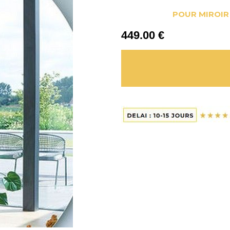
POUR MIROIR
449
.00
€