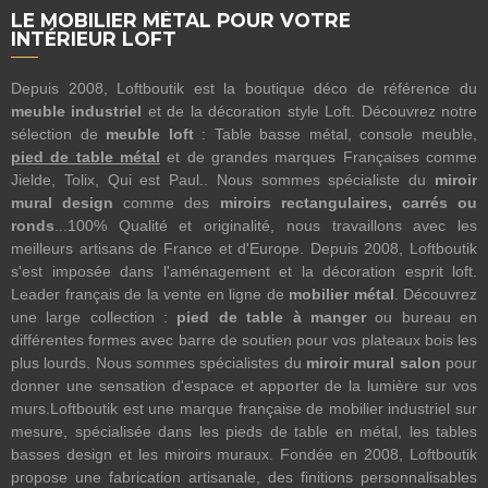
LE MOBILIER MÉTAL POUR VOTRE
INTÉRIEUR LOFT
Depuis 2008, Loftboutik est la boutique déco de référence du
meuble industriel
et de la décoration style Loft. Découvrez notre
sélection de
meuble loft
: Table basse métal, console meuble,
pied de table métal
et de grandes marques Françaises comme
Jielde, Tolix, Qui est Paul.. Nous sommes spécialiste du
miroir
mural design
comme des
miroirs rectangulaires, carrés ou
ronds
...100% Qualité et originalité, nous travaillons avec les
meilleurs artisans de France et d'Europe. Depuis 2008, Loftboutik
s'est imposée dans l'aménagement et la décoration esprit loft.
Leader français de la vente en ligne de
mobilier métal
. Découvrez
une large collection :
pied de table à manger
ou bureau en
différentes formes avec barre de soutien pour vos plateaux bois les
plus lourds. Nous sommes spécialistes du
miroir mural salon
pour
donner une sensation d'espace et apporter de la lumière sur vos
murs.Loftboutik est une marque française de mobilier industriel sur
mesure, spécialisée dans les pieds de table en métal, les tables
basses design et les miroirs muraux. Fondée en 2008, Loftboutik
propose une fabrication artisanale, des finitions personnalisables