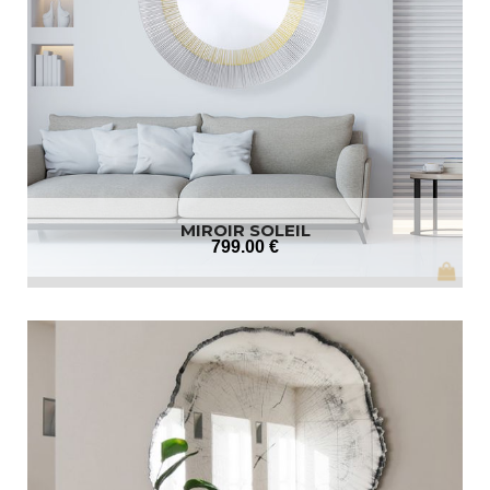
MIROIR SOLEIL
799
.00
€