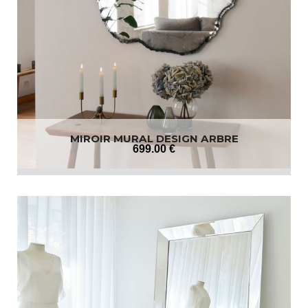
MIROIR MURAL DESIGN ARBRE
699
.00
€