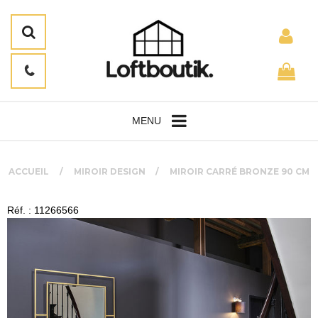
MENU
ACCUEIL
MIROIR DESIGN
MIROIR CARRÉ BRONZE 90 CM
Réf. : 11266566