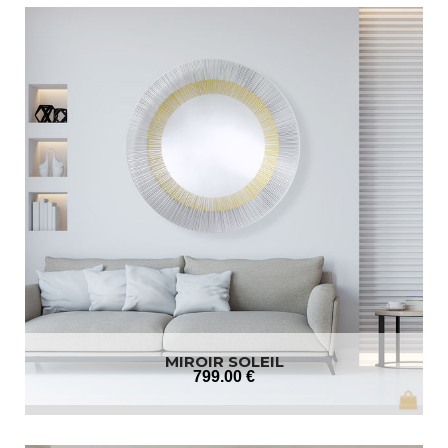
MIROIR SOLEIL
799
.00
€