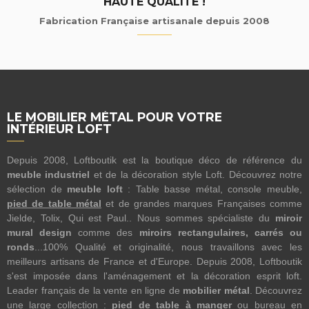
HAUTE QUALITÉ !
Fabrication Française artisanale depuis 2008
LE MOBILIER MÉTAL POUR VOTRE
INTÉRIEUR LOFT
Depuis 2008, Loftboutik est la boutique déco de référence du
meuble industriel
et de la décoration style Loft. Découvrez notre
sélection de
meuble loft
: Table basse métal, console meuble,
pied de table métal
et de grandes marques Françaises comme
Jielde, Tolix, Qui est Paul.. Nous sommes spécialiste du
miroir
mural design
comme des
miroirs rectangulaires, carrés ou
ronds
...100% Qualité et originalité, nous travaillons avec les
meilleurs artisans de France et d'Europe. Depuis 2008, Loftboutik
s'est imposée dans l'aménagement et la décoration esprit loft.
Leader français de la vente en ligne de
mobilier métal
. Découvrez
une large collection :
pied de table à manger
ou bureau en