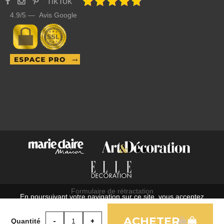
TikTok
4.9/5 — Avis Google
Formulaire de rétractation
En poursuivant votre navigation sur ce site, vous acceptez
C.G.V.
l'utilisation de cookies à des fins statistiques et commerciales.
Mentions légales
Quantité