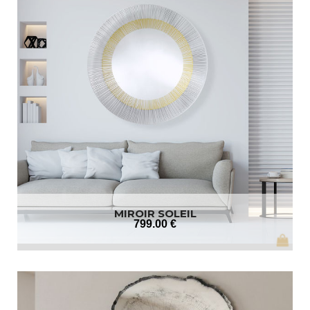
MIROIR SOLEIL
799
.00
€