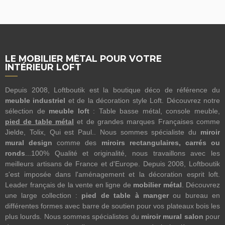
LE MOBILIER MÉTAL POUR VOTRE
INTÉRIEUR LOFT
Depuis 2008, Loftboutik est la boutique déco de référence du
meuble industriel
et de la décoration style Loft. Découvrez notre
sélection de
meuble loft
: Table basse métal, console meuble,
pied de table métal
et de grandes marques Françaises comme
Jielde, Tolix, Qui est Paul.. Nous sommes spécialiste du
miroir
mural design
comme des
miroirs rectangulaires, carrés ou
ronds
...100% Qualité et originalité, nous travaillons avec les
meilleurs artisans de France et d'Europe. Depuis 2008, Loftboutik
s'est imposée dans l'aménagement et la décoration esprit loft.
Leader français de la vente en ligne de
mobilier métal
. Découvrez
une large collection :
pied de table à manger
ou bureau en
différentes formes avec barre de soutien pour vos plateaux bois les
plus lourds. Nous sommes spécialistes du
miroir mural salon
pour