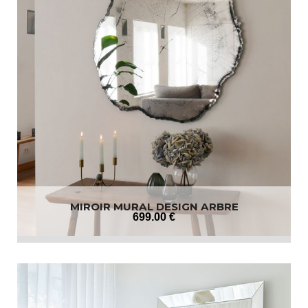
MIROIR MURAL DESIGN ARBRE
699
.00
€