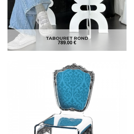
TABOURET ROND
789
.00
€