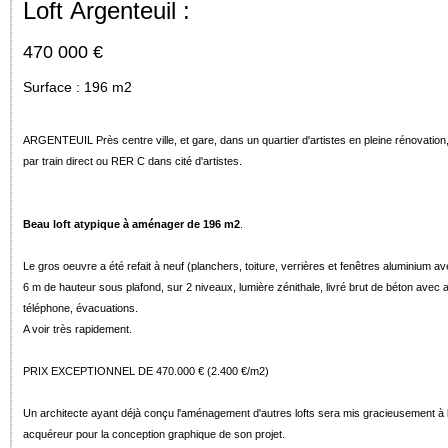
Loft Argenteuil :
470 000 €
Surface : 196
m2
ARGENTEUIL Près centre ville, et gare, dans un quartier d'artistes en pleine rénovation
par train direct ou RER C dans cité d'artistes.
Beau loft atypique à aménager de 196 m2
.
Le gros oeuvre a été refait à neuf (planchers, toiture, verrières et fenêtres aluminium av
6 m de hauteur sous plafond, sur 2 niveaux, lumière zénithale, livré brut de béton avec ar
téléphone, évacuations.
A voir très rapidement.
PRIX EXCEPTIONNEL DE 470.000 € (2.400 €/m2)
Un architecte ayant déjà conçu l'aménagement d'autres lofts sera mis gracieusement à la
acquéreur pour la conception graphique de son projet.