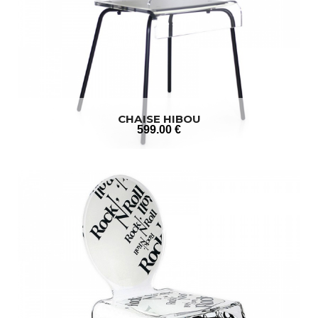
CHAISE HIBOU
599
.00
€