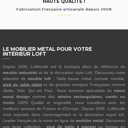
HAUTE QUALITÉ !
Fabrication Française artisanale depuis 2008
LE MOBILIER MÉTAL POUR VOTRE
INTÉRIEUR LOFT
Depuis 2008, Loftboutik est la boutique déco de référence du
meuble industriel
et de la décoration style Loft. Découvrez notre
sélection de
meuble loft
: Table basse métal, console meuble,
pied de table métal
et de grandes marques Françaises comme
Jielde, Tolix, Qui est Paul.. Nous sommes spécialiste du
miroir
mural design
comme des
miroirs rectangulaires, carrés ou
ronds
...100% Qualité et originalité, nous travaillons avec les
meilleurs artisans de France et d'Europe. Depuis 2008, Loftboutik
s'est imposée dans l'aménagement et la décoration esprit loft.
Leader français de la vente en ligne de
mobilier métal
. Découvrez
une large collection :
pied de table à manger
ou bureau en