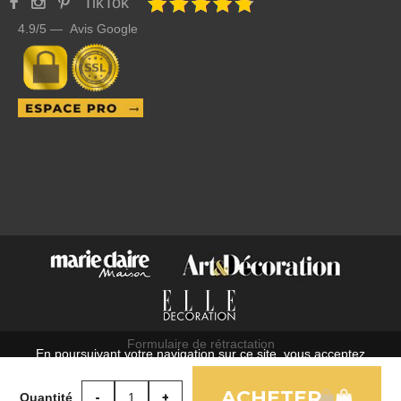
TikTok
4.9/5 — Avis Google
Formulaire de rétractation
En poursuivant votre navigation sur ce site, vous acceptez
C.G.V.
l'utilisation de cookies à des fins statistiques et commerciales.
Mentions légales
Quantité