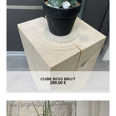
CUBE BOIS BRUT
299
.00
€